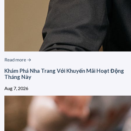
Read more →
Khám Phá Nha Trang Với Khuyến Mãi Hoạt Động
Tháng Này
Aug 7, 2026