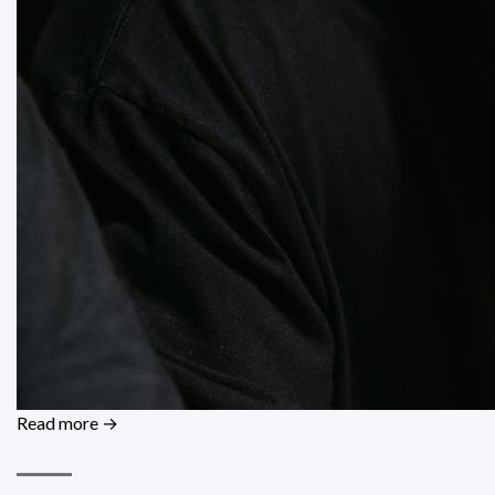
Read more →