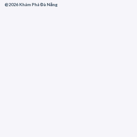
@2026 Khám Phá Đà Nẵng