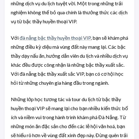
những dịch vụ du lịch tuyệt vời. Một trong những trải
nghiệm không thể bỏ qua chính là thưởng thức các dịch
vụ từ bậc thầy huyền thoại VIP.
Với
đà nẵng bậc thầy huyền thoại VIP
, bạn sẽ khám phá
những điều kỳ diệu mà vùng đất này mang lại. Các bậc
thầy dạy nấu ăn, hướng dẫn viên du lịch và nhiều dịch vụ
khác đều được công nhận là những bậc thầy xuất sắc.
Với đà nẵng bậc thầy xuất sắc VIP, bạn có cơ hội học
hỏi từ những chuyên gia hàng đầu trong ngành.
Những lớp học tương tác và tour du lịch từ bậc thầy
huyền thoại VIP sẽ mang lại cho bạn nhiều kiến thức bổ
ích và niềm vui trong hành trình khám phá Đà Nẵng. Từ
những món ăn đặc sản cho đến các lễ hội văn hoá, bạn
sẽ hiểu rõ hơn về vùng đất xinh đẹp này. Đừng quên trải