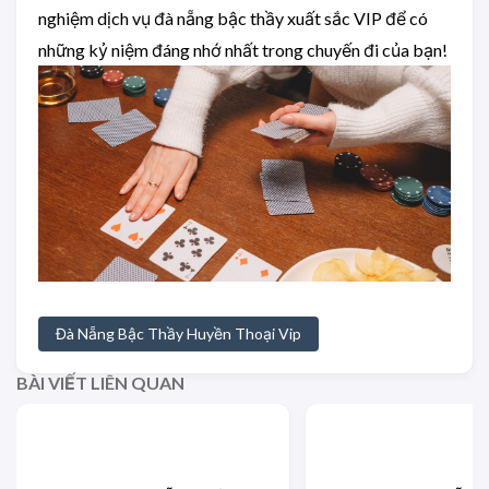
nghiệm dịch vụ đà nẵng bậc thầy xuất sắc VIP để có
những kỷ niệm đáng nhớ nhất trong chuyến đi của bạn!
Đà Nẵng Bậc Thầy Huyền Thoại Vip
BÀI VIẾT LIÊN QUAN