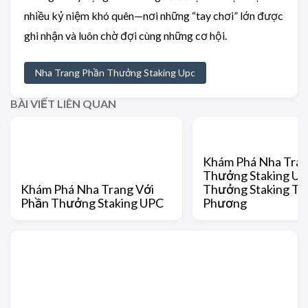
nhiều kỷ niệm khó quên—nơi những “tay chơi” lớn được
ghi nhận và luôn chờ đợi cùng những cơ hội.
Nha Trang Phần Thưởng Staking Upc
BÀI VIẾT LIÊN QUAN
Khám Phá Nha Tra
Thưởng Staking UP
Khám Phá Nha Trang Với
Thưởng Staking Tại
Phần Thưởng Staking UPC
Phương