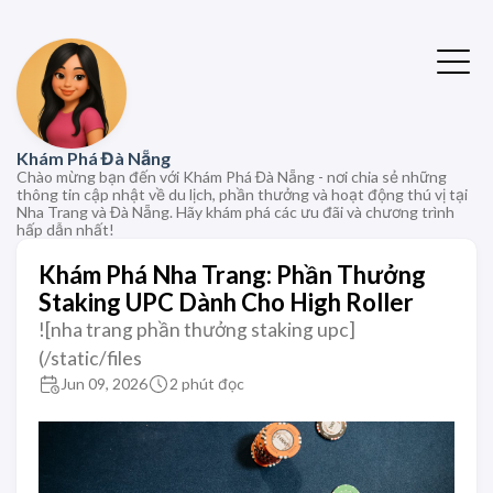
Khám Phá Đà Nẵng
Chào mừng bạn đến với Khám Phá Đà Nẵng - nơi chia sẻ những
thông tin cập nhật về du lịch, phần thưởng và hoạt động thú vị tại
Nha Trang và Đà Nẵng. Hãy khám phá các ưu đãi và chương trình
hấp dẫn nhất!
Khám Phá Nha Trang: Phần Thưởng
Staking UPC Dành Cho High Roller
![nha trang phần thưởng staking upc]
(/static/files
Jun 09, 2026
2 phút đọc