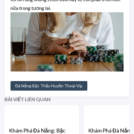
nữa trong tương lai.
Đà Nẵng Bậc Thầy Huyền Thoại Vip
BÀI VIẾT LIÊN QUAN
Khám Phá Đà Nẵng: Bậc
Khám Phá Đà Nẵng 