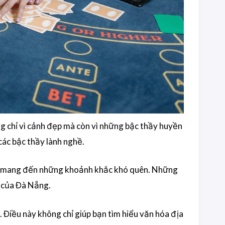
g chỉ vì cảnh đẹp mà còn vì những bậc thầy huyền
các bậc thầy lành nghề.
n, mang đến những khoảnh khắc khó quên. Những
ồ của Đà Nẵng.
 Điều này không chỉ giúp bạn tìm hiểu văn hóa địa