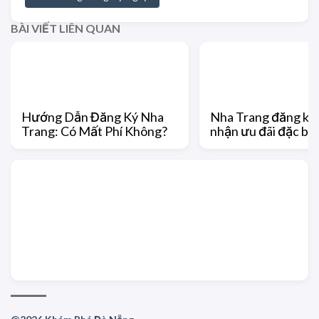
BÀI VIẾT LIÊN QUAN
Hướng Dẫn Đăng Ký Nha
Nha Trang đăng ký
Trang: Có Mất Phí Không?
nhận ưu đãi đặc biệ