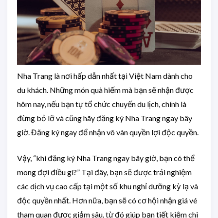
Nha Trang là nơi hấp dẫn nhất tại Việt Nam dành cho
du khách. Những món quà hiếm mà bạn sẽ nhận được
hôm nay, nếu bạn tự tổ chức chuyến du lịch, chính là
đừng bỏ lỡ và cũng hãy đăng ký Nha Trang ngay bây
giờ. Đăng ký ngay để nhận vô vàn quyền lợi độc quyền.
Vậy, “khi đăng ký Nha Trang ngay bây giờ, bạn có thể
mong đợi điều gì?” Tại đây, bạn sẽ được trải nghiệm
các dịch vụ cao cấp tại một số khu nghỉ dưỡng kỳ lạ và
độc quyền nhất. Hơn nữa, bạn sẽ có cơ hội nhận giá vé
tham quan được giảm sâu, từ đó giúp bạn tiết kiệm chi