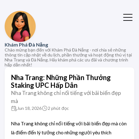
Khám Phá Đà Nẵng
Chào mừng bạn đến với Khám Phá Đà Nẵng - nơi chia sẻ những
thông tin cập nhật về du lịch, phần thưởng và hoạt động thú vị tại
Nha Trang và Đà Nẵng. Hãy khám phá các ưu đãi và chương trình
hấp dẫn nhất!
Nha Trang: Những Phần Thưởng
Staking UPC Hấp Dẫn
Nha Trang không chỉ nổi tiếng với bãi biển đẹp
mà
Jun 18, 2026
2 phút đọc
Nha Trang không chỉ nổi tiếng với bãi biển đẹp mà còn
là điểm đến lý tưởng cho những người yêu thích