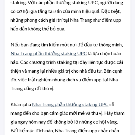
staking. Với các phần thưởng staking UPC, người dùng
có cơ hội gia tăng tài sản của mình hiệu quả. Đặc biệt,
những phong cách giải trí tại Nha Trang như điểm upp
hấp dẫn không thể bỏ qua.
Nếu bạn đang tìm kiếm một nơi để đầu tư thông minh,
Nha Trang phần thưởng staking UPC
là lựa chọn hoàn
hảo. Các chương trình staking tại đây liên tục được cải
thiện và mang lại nhiều giá trị cho nhà đầu tư. Bên cạnh
đó, việc trải nghiệm những dịch vụ điểm upp tại Nha
Trang cũng rất thú vị.
Khám phá
Nha Trang phần thưởng staking UPC
sẽ
mang đến cho bạn cảm giác mới mẻ và thú vị. Hãy tham
gia ngay hôm nay để không bỏ lỡ những cơ hội vàng.
Bất kể mục đích nào, Nha Trang điểm upp chắc chắn