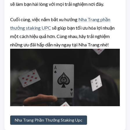
sẽ làm bạn hài lòng với mọi trải nghiệm nơi đây.
Cuối cùng, việc nắm bắt xu hướng
Nha Trang phần
thưởng staking UPC
sẽ giúp bạn tối ưu hóa lợi nhuận
một cách hiệu quả hơn. Cùng nhau, hãy trải nghiệm
những ưu đãi hấp dẫn này ngay tại Nha Trang nhé!
Nha Trang Phần Thưởng Staking Upc