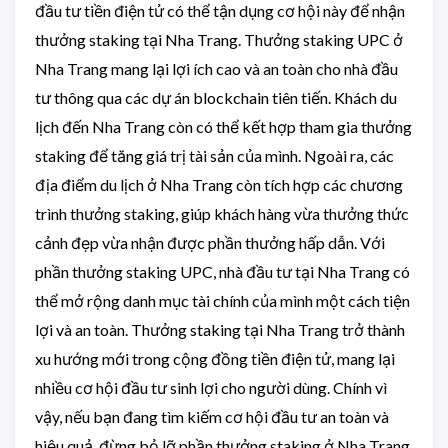
đầu tư tiền điện tử có thể tận dụng cơ hội này để nhận
thưởng staking tại Nha Trang. Thưởng staking UPC ở
Nha Trang mang lại lợi ích cao và an toàn cho nhà đầu
tư thông qua các dự án blockchain tiên tiến. Khách du
lịch đến Nha Trang còn có thể kết hợp tham gia thưởng
staking để tăng giá trị tài sản của mình. Ngoài ra, các
địa điểm du lịch ở Nha Trang còn tích hợp các chương
trình thưởng staking, giúp khách hàng vừa thưởng thức
cảnh đẹp vừa nhận được phần thưởng hấp dẫn. Với
phần thưởng staking UPC, nhà đầu tư tại Nha Trang có
thể mở rộng danh mục tài chính của mình một cách tiện
lợi và an toàn. Thưởng staking tại Nha Trang trở thành
xu hướng mới trong cộng đồng tiền điện tử, mang lại
nhiều cơ hội đầu tư sinh lợi cho người dùng. Chính vì
vậy, nếu bạn đang tìm kiếm cơ hội đầu tư an toàn và
hiệu quả, đừng bỏ lỡ phần thưởng staking ở Nha Trang