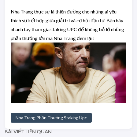
Nha Trang thực sự là thiên đường cho những ai yêu
thích sự kết hợp giữa giải trí và cơ hội đầu tư. Bạn hãy
nhanh tay tham gia staking UPC để không bỏ lỡ những
phần thưởng lớn mà Nha Trang đem lại!
Nha Trang Phần Thưởng Staking Upc
BÀI VIẾT LIÊN QUAN