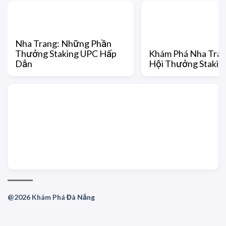
Nha Trang: Những Phần
Thưởng Staking UPC Hấp
Khám Phá Nha Tran
Dẫn
Hội Thưởng Stakin
@2026 Khám Phá Đà Nẵng