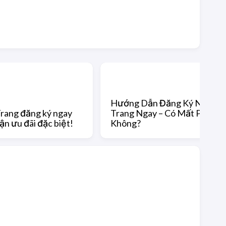
Hướng Dẫn Đăng Ký Nha
rang đăng ký ngay
Trang Ngay – Có Mất Phí
ận ưu đãi đặc biệt!
Không?