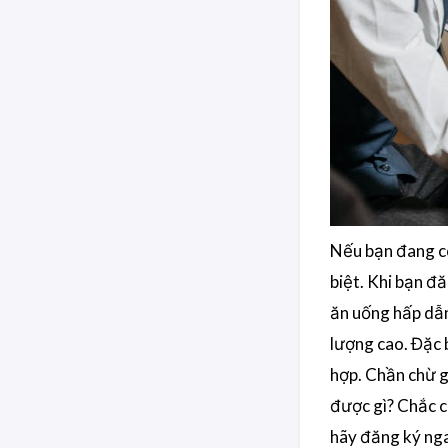
Nếu bạn đang c
biệt. Khi bạn đă
ăn uống hấp dẫ
lượng cao. Đặc b
hợp. Chần chừ g
được gì? Chắc c
hãy đăng ký nga