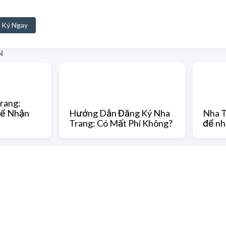
 Ký Ngay
N
rang:
Để Nhận
Hướng Dẫn Đăng Ký Nha
Nha T
Trang: Có Mất Phí Không?
để nh