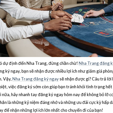
ó dự định đến Nha Trang, đừng chần chừ!
Nha Trang đăng k
ng ký ngay, bạn sẽ nhận được nhiều lợi ích như giảm giá phòng
n. Vậy,
Nha Trang đăng ký ngay
sẽ nhận được gì? Câu trả lời 
iệt, việc đăng ký sớm còn giúp bạn tránh khỏi tình trạng hết 
ì nữa, hãy nhanh tay đăng ký ngay hôm nay để không bỏ lỡ cơ
hắn là những kỷ niệm đáng nhớ và những ưu đãi cực kỳ hấp dẫn 
y để nhận những lợi ích lớn nhất cho chuyến đi của bạn!