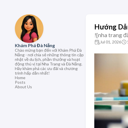
Hướng Dẫn
![nha trang đ
Jul 01, 2026
Khám Phá Đà Nẵng
Chào mừng bạn đến với Khám Phá Đà
Nẵng - nơi chia sẻ những thông tin cập
nhật về du lịch, phần thưởng và hoạt
động thú vị tại Nha Trang và Đà Nẵng.
Hãy khám phá các ưu đãi và chương
trình hấp dẫn nhất!
Home
Posts
About Us