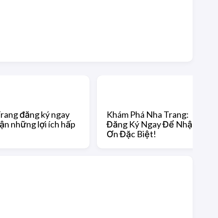
rang đăng ký ngay
Khám Phá Nha Trang:
ận những lợi ích hấp
Đăng Ký Ngay Để Nhận
Ơn Đặc Biệt!