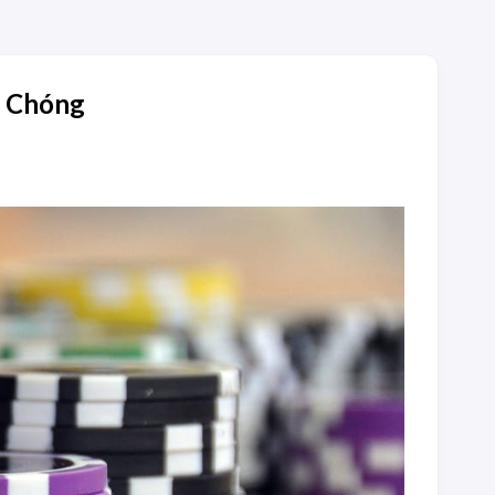
h Chóng