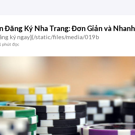
 Đăng Ký Nha Trang: Đơn Giản và Nhan
ăng ký ngay](/static/files/media/019b
1 phút đọc